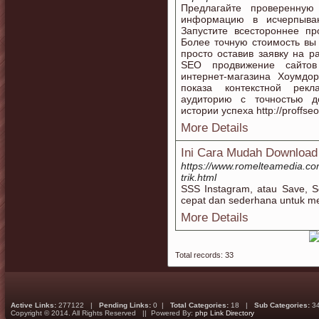
Предлагайте проверенную
информацию в исчерпывающи
Запустите всестороннее п
Более точную стоимость вы
просто оставив заявку на рас
SEO продвижение сайтов в
интернет-магазина Хоумдорф 
показа контекстной рекл
аудиторию с точностью до г
истории успеха http://proffseo
More Details
Ini Cara Mudah Download 
https://www.romelteamedia.co
trik.html
SSS Instagram, atau Save, S
cepat dan sederhana untuk m
More Details
Total records: 33
Active Links:
277122 |
Pending Links:
0 |
Total Categories:
18 |
Sub Categories:
3
Copyright © 2014. All Rights Reserved || Powered By:
php Link Directory