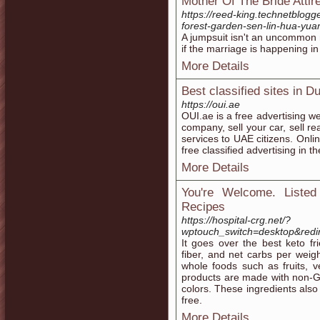
Mother Of The Bride Attir
https://reed-king.technetblogg
forest-garden-sen-lin-hua-yu
A jumpsuit isn't an uncommon mo
if the marriage is happening in
More Details
Best classified sites in 
https://oui.ae
OUI.ae is a free advertising w
company, sell your car, sell re
services to UAE citizens. Onli
free classified advertising in 
More Details
You're Welcome. Liste
Recipes
https://hospital-crg.net/?
wptouch_switch=desktop&red
It goes over the best keto fr
fiber, and net carbs per weigh
whole foods such as fruits, v
products are made with non-GM
colors. These ingredients also
free.
More Details