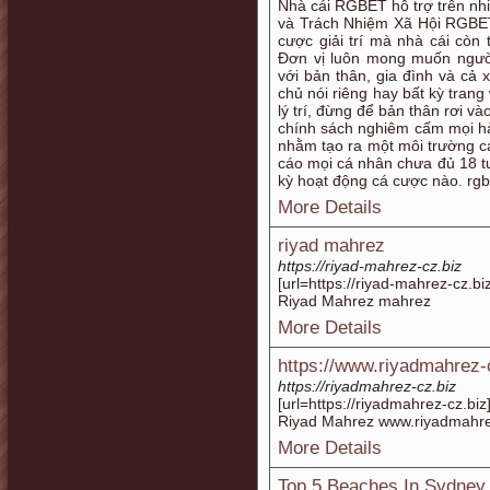
Nhà cái RGBET hỗ trợ trên nhi
và Trách Nhiệm Xã Hội RGBE
cược giải trí mà nhà cái còn 
Đơn vị luôn mong muốn người
với bản thân, gia đình và cả 
chủ nói riêng hay bất kỳ trang
lý trí, đừng để bản thân rơi
chính sách nghiêm cấm mọi hà
nhằm tạo ra một môi trường c
cáo mọi cá nhân chưa đủ 18 t
kỳ hoạt động cá cược nào. rg
More Details
riyad mahrez
https://riyad-mahrez-cz.biz
[url=https://riyad-mahrez-cz.
Riyad Mahrez mahrez
More Details
https://www.riyadmahrez-
https://riyadmahrez-cz.biz
[url=https://riyadmahrez-cz.biz
Riyad Mahrez www.riyadmahre
More Details
Top 5 Beaches In Sydney