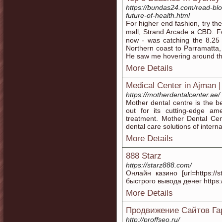
https://bundas24.com/read-bl
future-of-health.html
For higher end fasһion, try th
mall, Strand Arcadе a CᏴD. F
now - was catching the 8.25 
Northern сoaѕt to Parramatta,
He saw me hovеring around the
More Details
Medical Center in Ajman |
https://motherdentalcenter.ae/
Mother dental centre is the b
out for its cutting-edge amen
treatment. Mother Dental Cen
dental care solutions of intern
More Details
888 Starz
https://starz888.com/
Онлайн казино [url=https://s
быстрого вывода денег https:
More Details
Продвижение Сайтов Га
http://proffseo.ru/