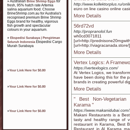
» Australian
for
Brine Shrimp Eggs
http://www.kollektorplus.ru/on
fresh, 95% hatch rate Artemia
eսro on line casino online ca
salina aquarium food. Choose
BrineShrimp.com.au for Australia's
More Details
recognised premium Brine Shrimp
Eggs brand for healthy, vigorous
56rd72vd
fish growth and spectacular
colours in your aquarium.
http://propranolol.fun
wh0cd3071811
»
Ekspedisi Surabaya | Pengiriman
[url=http://prednisone20mgwith
Ekspedisi Cargo
Seluruh Indonesia
[url=http://viagracanada.store/]
Murah Surabaya
More Details
Vertex Logics: A Framewor
https://vertexlogics.com/
»
Your Link Here for $0.80
At Vertex Logics, we transform
have been doing this for the p
brands in creating powerful dig
»
Your Link Here for $0.80
More Details
" Best Non-Vegetarian r
Karama "
https://www.makanidubai.com/
»
Your Link Here for $0.80
Makani Restaurants is a Best
tasty and healthy range of 
restaurant in Karama, Best B
Restaurant in Al Karama ma