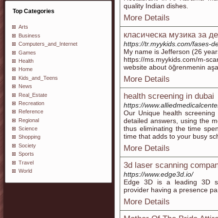
quality Indian dishes.
Top Categories
More Details
Arts
класическа музика за д
Business
https://tr.myykids.com/fases-d
Computers_and_Internet
My name is Jefferson (26 year
Games
https://ms.myykids.com/m-sca
Health
website about öğrenmenin aşa
Home
More Details
Kids_and_Teens
News
health screening in dubai
Real_Estate
Recreation
https://www.alliedmedicalcenter
Reference
Our Unique health screening
detailed answers, using the m
Regional
thus eliminating the time spen
Science
time that adds to your busy sc
Shopping
Society
More Details
Sports
Travel
3d laser scanning compa
World
https://www.edge3d.io/
Edge 3D is a leading 3D sc
provider having a presence pa
More Details