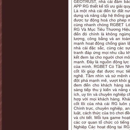
GEOTRUST, nhà cái đảm bảo 
APP RG thiết kế tối ưu giải q
Là một nhà cái đến từ đất n
dựng và nâng cấp hệ thống ga
được tự động hoá cho phép ng
cùng nhanh chóng RGBET Lớn 
RG Và Mục Tiêu Thương Hiệu
đến đó chính là không ngừn
lượng, công bằng và an toàn
mạnh hoạt động chống gian lậ
nhà cái đặc sắc, cùng các sự
tranh đáp ứng mọi nhu cầu 
kết đem lại cho người chơi m
mạnh. Đây là nguồn động lực 
của mình. RGBET Có Tầm Nhì
cốt lõi giúp đạt được mục 
nghệ. Tầm nhìn và sứ mệnh c
đột phá mạnh mẽ, vượt khỏi g
đem đến cho khách hàng sản
sàng tiếp thu ý kiến và nâng
ích, uy tín và chuyên nghiệp c
hợp với mọi khách hàng. Khái
cốt lõi của nhà cái RG luôn 
Chính trực, chuyên nghiệp, an
luật, cách thức của trò chơi 
và chi tiết. Mỗi tựa game hoạ
các cơ quan tổ chức có tiến
Nghiệp Các hoạt động tại RG