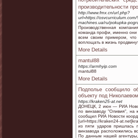
производительности пр
http://www.fmx.cn/url.php?
url=https://osvcurriculum.com
machines.ua/ru/pokupka-pogru
Производственная компани
команда профи, именно они 
всем своим примером, что
воплощать в жизнь продвину
More Details
mantul88
https://armhyip.com
mantul88
More Details
Подполье сообщило об
объекту под Николаево
https://kraken25-at.net
ДОНЕЦК, 2 июн — РИА Новос
по винзаводу "Оливия", на 
сообщил РИА Новости коорд
[url=https://kraken24-at.net]
из пяти ударов пришлась 
винзавода расположились в
По данным нашей агентуры,