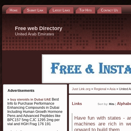
Home
Submit Link
Latest Links
Top Hits
Contact Us
Free web Directory
United Arab Emirates
Just Link.org
»
Regional
»
Asia
» United A
Advertisements
»
Best
buy steroids in Dubai UAE
Info to Purchase Performance
Links
Alphabe
Sort by:
Hits
|
Enhancing Compounds in Dubai
Including Human Growth Hormone
Pens and Advanced Peptides like
Have fun with states - a
BPC157 5mg CJC 1295 2mg per
machines are rich in we
vial and HGH Frag 176 191
onward to build them