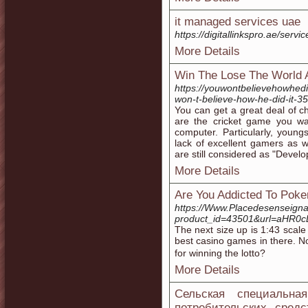
it managed services uae
https://digitallinkspro.ae/serv
More Details
Win The Lose The World 
https://youwontbelievehowhedi
won-t-believe-how-he-did-it-
You can get a great deal of ch
are the cricket game you wan
computer. Particularly, young
lack of excellent gamers as 
are still considered as "Develo
More Details
Are You Addicted To Poker
https://Www.Placedesenseigna
product_id=43501&url=aH
Tһe next size up is 1:43 scale
best casino games in there. No
for winning the lotto?
More Details
Сельская специальн
потребительских сред