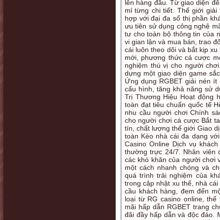
lên hàng đầu. Từ giao diện đế
mỉ từng chi tiết. Thế giới gi
hợp với đại đa số thị phần kh
ưu tiên sử dụng công nghệ mã
tư cho toàn bộ thông tin của 
vi gian lận và mua bán, trao đ
cái luôn theo dõi và bắt kịp x
mới, phương thức cá cược mớ
nghiệm thú vị cho người chơ
dựng một giao diện game sắc 
Ứng dụng RGBET giải nén ít 
cấu hình, tăng khả năng sử
Trị Thương Hiệu Hoạt động h
toàn đạt tiêu chuẩn quốc tế
nhu cầu người chơi Chính s
cho người chơi cá cược Bắt t
tín, chất lượng thế giới Giao 
toàn Kèo nhà cái đa dạng vớ
Casino Online Dịch vụ khác
thường trực 24/7. Nhân viên 
các khó khăn của người chơi v
một cách nhanh chóng và ch
quá trình trải nghiệm của k
trong cập nhật xu thế, nhà cá
cầu khách hàng, đem đến mộ
loại từ RG casino online, th
mãi hấp dẫn RGBET trang chủ 
đãi đầy hấp dẫn và độc đáo. M