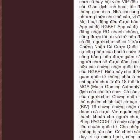
chơi cũ hay hội viên VIP đều
cái. Giao dịch linh hoạt, t
thống giao dịch. Nhà cái cun
phương thức như thẻ cào, ví đi
Mọi hoạt động đều được bảo m
App cá độ RGBET App cá độ 
đăng nhập RG nhanh chóng, 
cũng được tối ưu và trở nên
cá độ, người chơi sẽ có 1 trả
Chứng Nhận Cá Cược Quốc T
sự cấp phép của hai tổ chức 
công bằng luôn được giám sát
người chơi sẽ được đảm bảo 
hữu các chứng nhận quốc tế c
của RGBET. Điều này cho thấy
quan quốc tế không phải là 
chỉ người chơi từ đủ 18 tuổi 
MGA (Malta Gaming Authorit
định của các trò chơi. Có các 
của người chơi. Chứng nhận m
thủ nghiêm chỉnh luật cờ bạc
(BIV) Tổ chứng chứng nhận nh
doanh cá cược. Với nguồn ngâ
thanh khoản cho người chơi
Phép PAGCOR Tổ chức cấp giấ
tiêu chuẩn quốc tế. Cho phép
không bị rào cản. Có chính sá
duy trì sự minh bạch, công