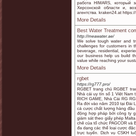
работа HIMARS, который з
Херсонской области и, во
агентства. kraken24.at https:
More Details
Best Water Treatment co
http://meawater.ae/
We solve tough water and t
challenges for customers in th
beverage, residential, exper
our business help us build t
value while reaching your susta
More Details
rgbet
https://rg777.pro/
RGBET trang chủ RGBET tran
Nhà cái uy tín số 1 Việt Nam 
RICH GAME, Nhà Cái RG RG
Ra đời vào năm 2010 tại Đài 
cá cược chất lượng hàng đầu
động hợp pháp bởi công ty gi
giám sát theo giấy phép Malt
chẽ của tổ chức PAGCOR và B
đa dạng các thể loại cược đặc 
trực tuyến. Dịch vụ CSKH lu